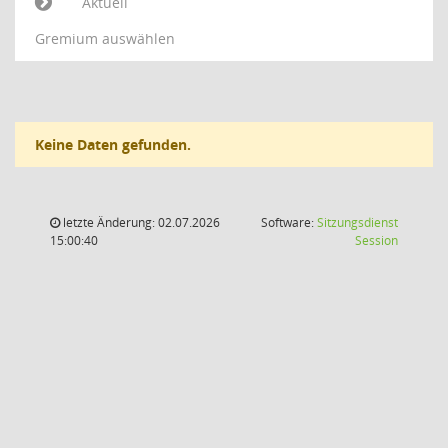
Aktuell
Gremium auswählen
Keine Daten gefunden.
letzte Änderung: 02.07.2026
Software:
Sitzungsdienst
(Wird in
15:00:40
Session