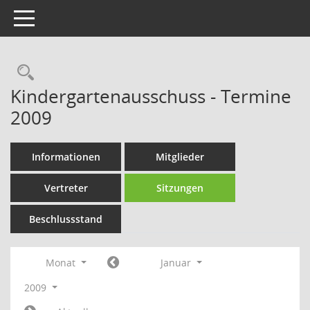
Toggle navigation
Rechercheauswahl
Kindergartenausschuss - Termine
2009
Informationen
Mitglieder
Vertreter
Sitzungen
Beschlussstand
Monat
Januar
2009