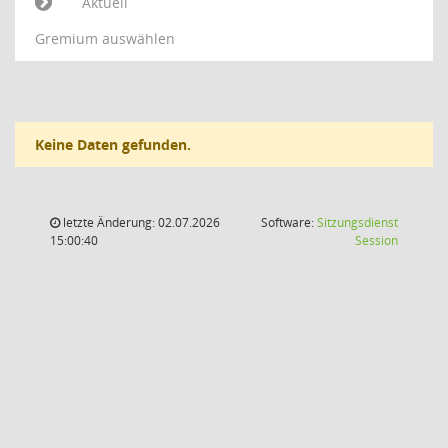
Aktuell
Gremium auswählen
Keine Daten gefunden.
letzte Änderung: 02.07.2026
Software:
Sitzungsdienst
(Wird in
15:00:40
Session