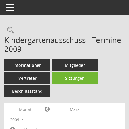
Toggle navigation
Rechercheauswahl
Kindergartenausschuss - Termine
2009
Informationen
Mitglieder
Vertreter
Sitzungen
Beschlussstand
Monat
März
2009