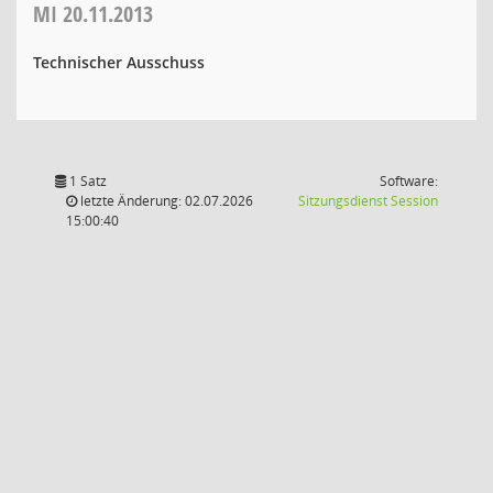
MI
20.11.2013
Technischer Ausschuss
1 Satz
Software:
(Wird in
letzte Änderung: 02.07.2026
Sitzungsdienst
Session
15:00:40