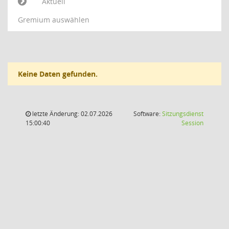
Aktuell
Gremium auswählen
Keine Daten gefunden.
letzte Änderung: 02.07.2026
Software:
Sitzungsdienst
(Wird in
15:00:40
Session