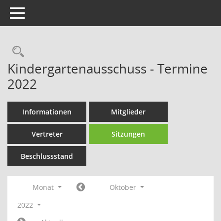
Toggle navigation
Rechercheauswahl
Kindergartenausschuss - Termine
2022
Informationen
Mitglieder
Vertreter
Sitzungen
Beschlussstand
Monat
Oktober
2022