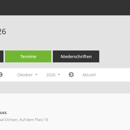
26
Termine
Niederschriften
Oktober
2026
Aktuell
huss
aal Ochsen, Auf dem Platz 16