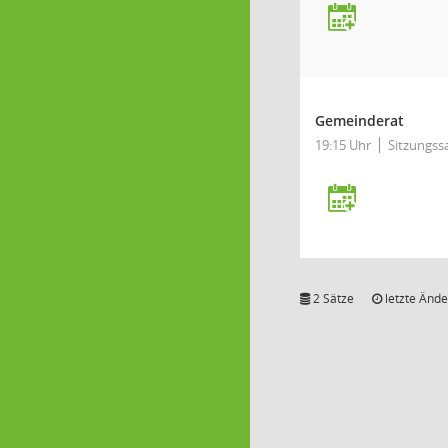
Gemeinderat
19:15 Uhr
Sitzungss
2 Sätze
letzte Ände