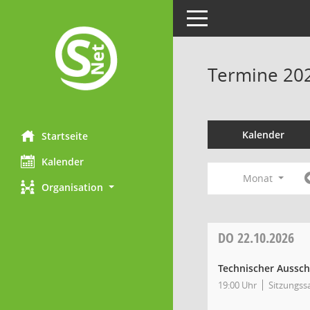
Toggle navigation
Termine 20
Kalender
Startseite
Kalender
Monat
Organisation
DO
22.10.2026
Technischer Aussc
19:00 Uhr
Sitzungss