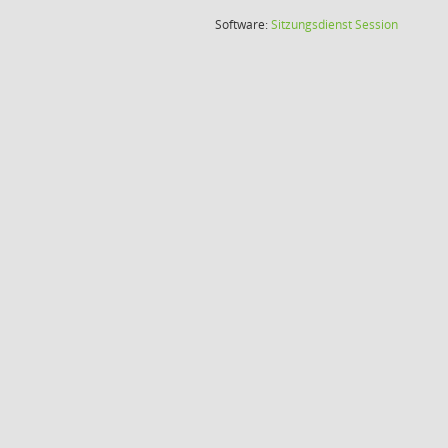
(Wird in
Software:
Sitzungsdienst
Session