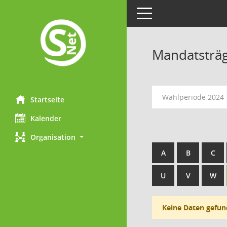
Toggle navigation
Mandatsträ
Wahlperiode 2024 
Startseite
Kalender
Organisation
A
B
C
U
V
W
Keine Daten gefun