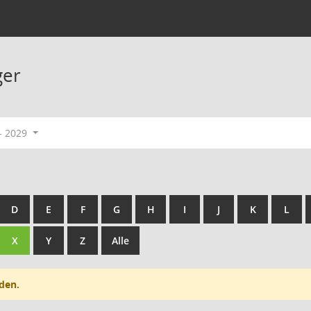
ger
- 2029
D
E
F
G
H
I
J
K
L
X
Y
Z
Alle
den.