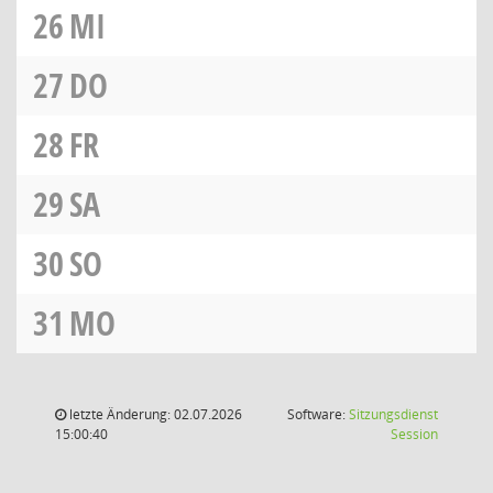
26
MI
27
DO
28
FR
29
SA
30
SO
31
MO
letzte Änderung: 02.07.2026
Software:
Sitzungsdienst
(Wird in
15:00:40
Session