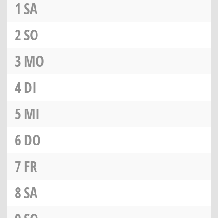
1
SA
2
SO
3
MO
4
DI
5
MI
6
DO
7
FR
8
SA