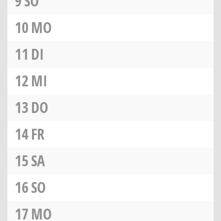
9
SO
10
MO
11
DI
12
MI
13
DO
14
FR
15
SA
16
SO
17
MO