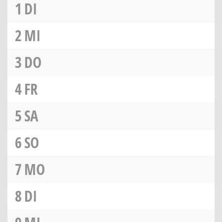
1
DI
2
MI
3
DO
4
FR
5
SA
6
SO
7
MO
8
DI