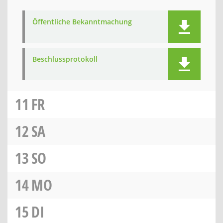
Öffentliche Bekanntmachung
Beschlussprotokoll
11
FR
12
SA
13
SO
14
MO
15
DI