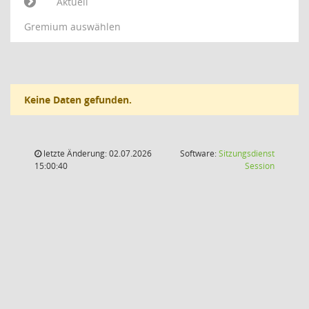
Aktuell
Gremium auswählen
Keine Daten gefunden.
letzte Änderung: 02.07.2026
Software:
Sitzungsdienst
(Wird in
15:00:40
Session