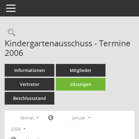
Toggle navigation
Rechercheauswahl
Kindergartenausschuss - Termine
2006
Informationen
Mitglieder
Vertreter
Sitzungen
Beschlussstand
Monat
Januar
2006