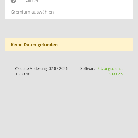
Aktuell
Gremium auswählen
Keine Daten gefunden.
letzte Änderung: 02.07.2026
Software:
Sitzungsdienst
(Wird in
15:00:40
Session