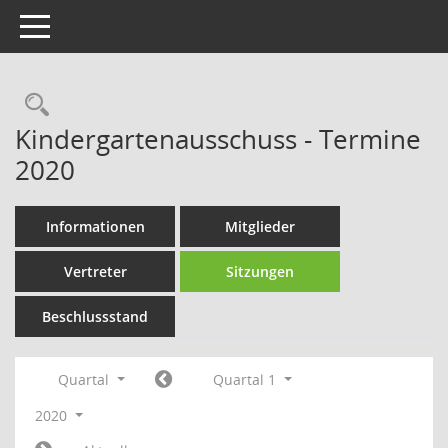
Toggle navigation
Rechercheauswahl
Kindergartenausschuss - Termine
2020
Informationen
Mitglieder
Vertreter
Sitzungen
Beschlussstand
Quartal
Quartal 1
2020