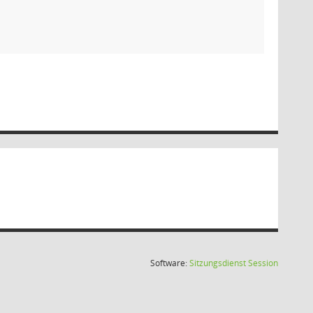
(Wird in
Software:
Sitzungsdienst
Session