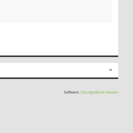
(Wird in
Software:
Sitzungsdienst
Session